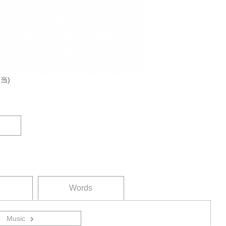
担当)
Words
Music