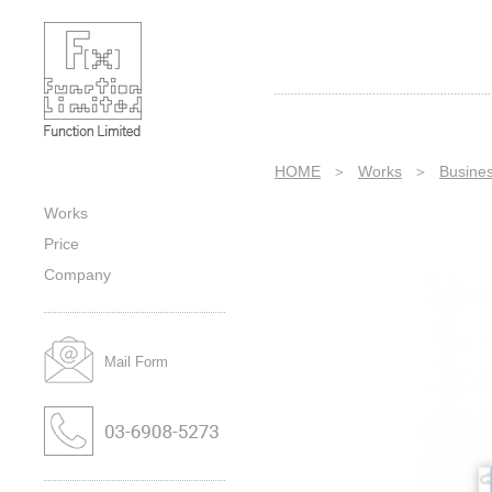
Business｜Wedding｜Title｜
Category｜Sub-category｜Works｜
株式会社ファンクションの作品紹介
HOME
＞
Works
＞
Busine
Works
Price
Company
Mail Form