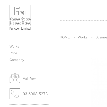
Business｜Wedding｜Title｜
Category｜Sub-category｜Works｜
株式会社ファンクションの作品紹介
HOME
＞
Works
＞
Busine
Works
Price
Company
Mail Form