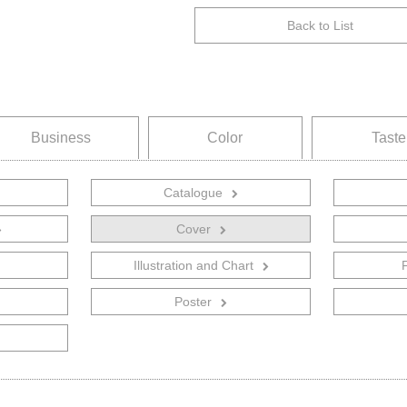
Back to List
Business
Color
Taste
Catalogue
グ
パンフレット
Cover
ウェブサイト
Illustration and Chart
ート類
チラシ／フライヤー／DM等
Poster
ー
ロゴ