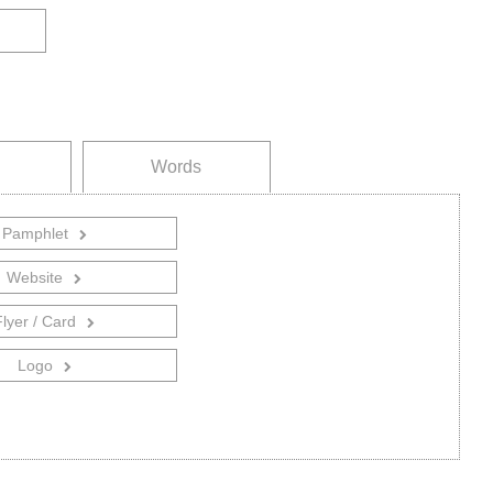
Words
Pamphlet
Website
Flyer / Card
Logo