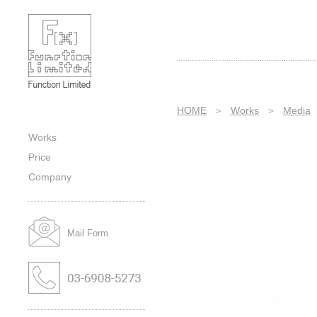
Media｜Cover｜Title｜Category｜
Sub-category｜Works｜株式会社フ
ァンクションの作品紹介
HOME
＞
Works
＞
Media
Works
Price
Company
Mail Form