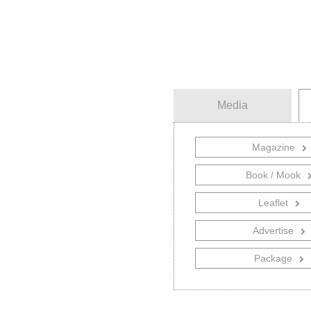
Media
Magazine
雑誌
カタロ
Book / Mook
書籍／ムック
表紙
Leaflet
リーフレット
イラスト チャ
Advertise
広告
ポスタ
Package
パッケージデザイン