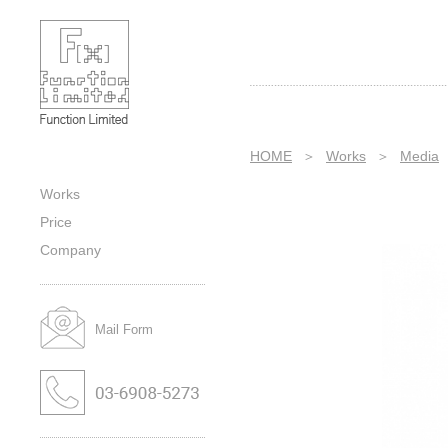
Media｜Cover｜Title｜Category｜
Sub-category｜Works｜株式会社フ
ァンクションの作品紹介
HOME
＞
Works
＞
Media
Works
Price
Company
Mail Form