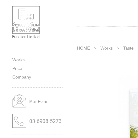
Taste｜Feminine｜Title｜Category
｜Sub-category｜Works｜株式会社
ファンクションの作品紹介
HOME
＞
Works
＞
Taste
Works
Price
Company
Mail Form