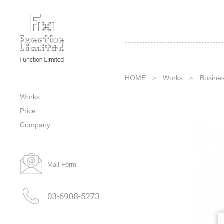
Business｜Wedding｜Title｜
Category｜Sub-category｜Works｜
株式会社ファンクションの作品紹介
HOME
＞
Works
＞
Busine
Works
Price
Company
Mail Form