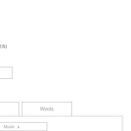
担当)
Words
Music