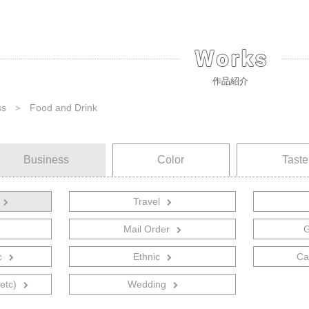
作品紹介
ss
＞
Food and Drink
Business
Color
Taste
Travel
音楽関連
Mail Order
G
売
官公庁
c
Ethnic
Ca
ク
自動車／バイク
etc)
Wedding
ング