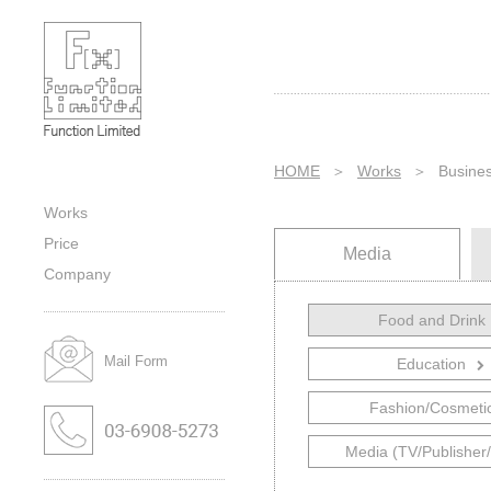
Business｜Food and Drink｜
Category｜Sub-category｜Works｜
株式会社ファンクションの作品紹介
HOME
＞
Works
＞
Busine
Works
Price
Media
Company
Food and Drink
飲食
旅行
Mail Form
Education
教育分野
通信販
Fashion/Cosmeti
ファッション／コスメ
エスニッ
Media (TV/Publisher/
メディア（テレビ、出版等）
ウエディ