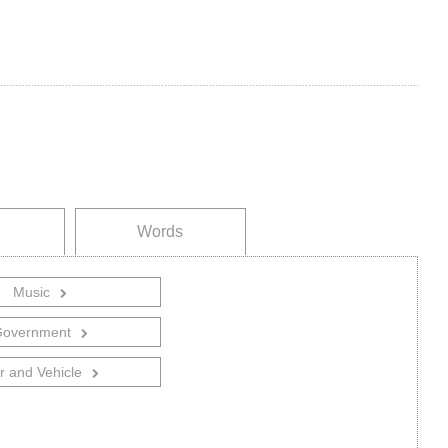
Words
Music
overnment
r and Vehicle